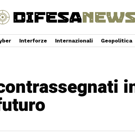
yber
Interforze
Internazionali
Geopolitica
 contrassegnati i
futuro