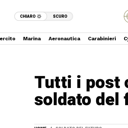
CHIARO
SCURO
ercito
Marina
Aeronautica
Carabinieri
C
Tutti i post
soldato del 