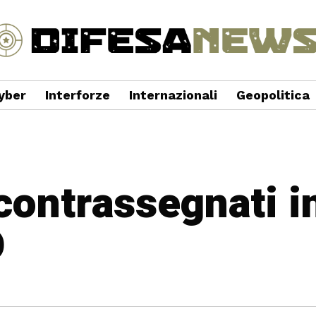
yber
Interforze
Internazionali
Geopolitica
 contrassegnati i
O