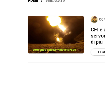
HOME
SINDACATO
CO
CFI e
servon
di più
LEGG