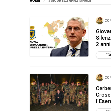
HOME
#SICUREZZANAZIONALE
CO
Giovan
Silenz
2 anni
LEGG
CO
Cerber
Crose
l’Eser