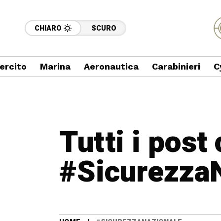
CHIARO
SCURO
ercito
Marina
Aeronautica
Carabinieri
C
Tutti i post
#Sicurezza