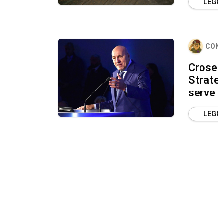
LEGG
CO
Croset
Strat
serve
LEGG