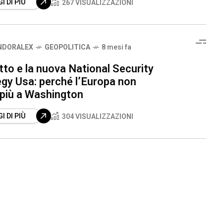
I DI PIÙ
267 VISUALIZZAZIONI
NDORALEX
GEOPOLITICA
8 mesi fa
to e la nuova National Security
egy Usa: perché l’Europa non
 più a Washington
I DI PIÙ
304 VISUALIZZAZIONI