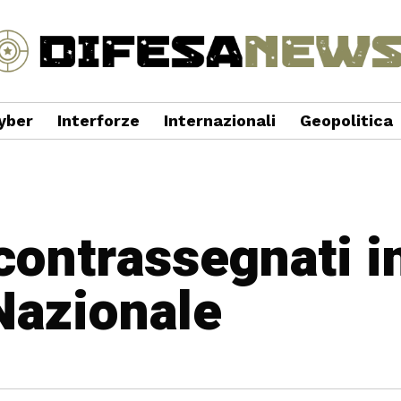
yber
Interforze
Internazionali
Geopolitica
 contrassegnati i
Nazionale