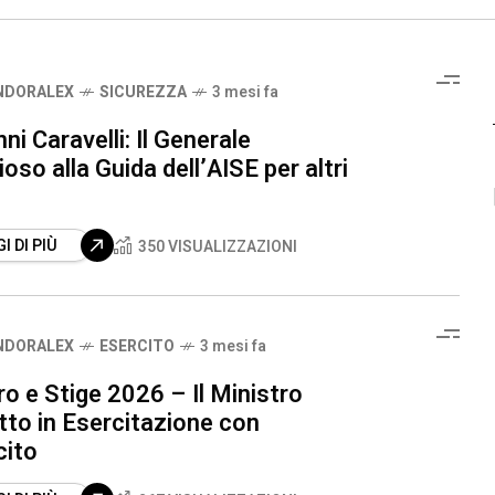
NDORALEX
SICUREZZA
3 mesi fa
ni Caravelli: Il Generale
ioso alla Guida dell’AISE per altri
I DI PIÙ
350 VISUALIZZAZIONI
NDORALEX
ESERCITO
3 mesi fa
o e Stige 2026 – Il Ministro
tto in Esercitazione con
cito