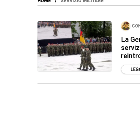
HOME
SERVIZIO MILITARE
CO
La Ger
serviz
reintr
LEGG