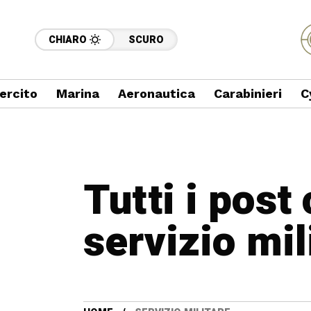
CHIARO
SCURO
ercito
Marina
Aeronautica
Carabinieri
C
Tutti i post
servizio mil