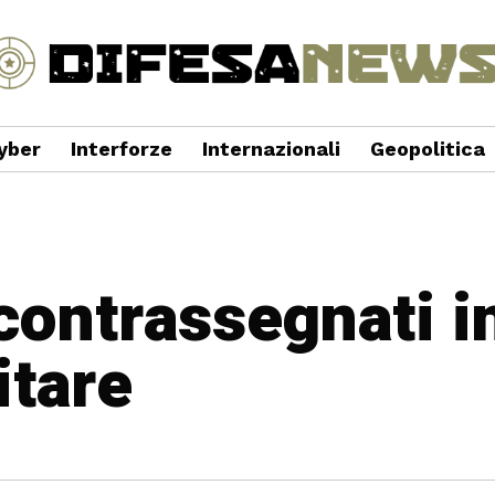
yber
Interforze
Internazionali
Geopolitica
 contrassegnati i
itare