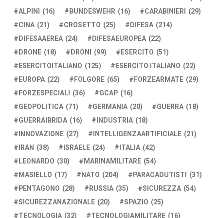
ALPINI
(16)
BUNDESWEHR
(16)
CARABINIERI
(29)
CINA
(21)
CROSETTO
(25)
DIFESA
(214)
DIFESAAEREA
(24)
DIFESAEUROPEA
(22)
DRONE
(18)
DRONI
(99)
ESERCITO
(51)
ESERCITOITALIANO
(125)
ESERCITO ITALIANO
(22)
EUROPA
(22)
FOLGORE
(65)
FORZEARMATE
(29)
FORZESPECIALI
(36)
GCAP
(16)
GEOPOLITICA
(71)
GERMANIA
(20)
GUERRA
(18)
GUERRAIBRIDA
(16)
INDUSTRIA
(18)
INNOVAZIONE
(27)
INTELLIGENZAARTIFICIALE
(21)
IRAN
(38)
ISRAELE
(24)
ITALIA
(42)
LEONARDO
(30)
MARINAMILITARE
(54)
MASIELLO
(17)
NATO
(204)
PARACADUTISTI
(31)
PENTAGONO
(28)
RUSSIA
(35)
SICUREZZA
(54)
SICUREZZANAZIONALE
(20)
SPAZIO
(25)
TECNOLOGIA
(32)
TECNOLOGIAMILITARE
(16)