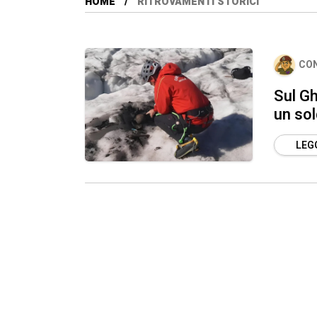
HOME
RITROVAMENTI STORICI
CO
Sul Gh
un sol
LEGG