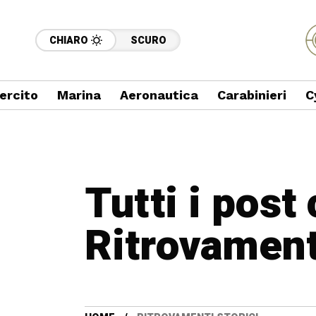
CHIARO
SCURO
ercito
Marina
Aeronautica
Carabinieri
C
Tutti i post
Ritrovamenti