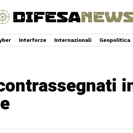
yber
Interforze
Internazionali
Geopolitica
 contrassegnati i
ne