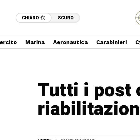
CHIARO
SCURO
ercito
Marina
Aeronautica
Carabinieri
C
Tutti i post
riabilitazio