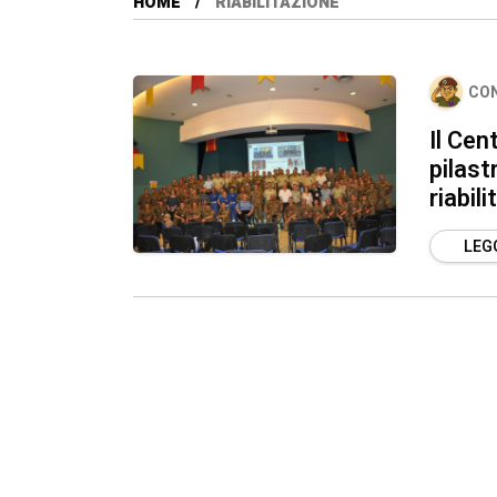
HOME
RIABILITAZIONE
CO
Il Cen
pilast
riabili
LEGG