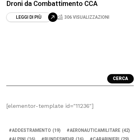
Droni da Combattimento CCA
LEGGI DI PIÙ
306 VISUALIZZAZIONI
CERCA
[elementor-template id="11236"]
ADDESTRAMENTO
(19)
AERONAUTICAMILITARE
(42)
ALPINI
(16)
BUNDESWEHR
(16)
CARABINIERI
(29)