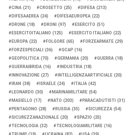
CINA
(21)
CROSETTO
(25)
DIFESA
(213)
DIFESAAEREA
(24)
DIFESAEUROPEA
(22)
DRONE
(18)
DRONI
(97)
ESERCITO
(51)
ESERCITOITALIANO
(125)
ESERCITO ITALIANO
(22)
EUROPA
(22)
FOLGORE
(65)
FORZEARMATE
(29)
FORZESPECIALI
(36)
GCAP
(16)
GEOPOLITICA
(70)
GERMANIA
(20)
GUERRA
(18)
GUERRAIBRIDA
(16)
INDUSTRIA
(18)
INNOVAZIONE
(27)
INTELLIGENZAARTIFICIALE
(20)
IRAN
(38)
ISRAELE
(24)
ITALIA
(42)
LEONARDO
(30)
MARINAMILITARE
(54)
MASIELLO
(17)
NATO
(203)
PARACADUTISTI
(31)
PENTAGONO
(28)
RUSSIA
(35)
SICUREZZA
(54)
SICUREZZANAZIONALE
(20)
SPAZIO
(25)
TECNOLOGIA
(32)
TECNOLOGIAMILITARE
(16)
TRUMP
(19)
UCRAINA
(82)
USA
(39)