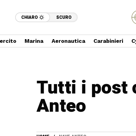
CHIARO
SCURO
ercito
Marina
Aeronautica
Carabinieri
C
Tutti i post
Anteo