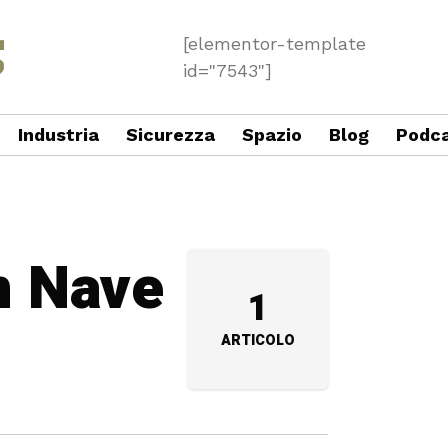
[elementor-template
id="7543"]
Industria
Sicurezza
Spazio
Blog
Podc
in Nave
1
ARTICOLO