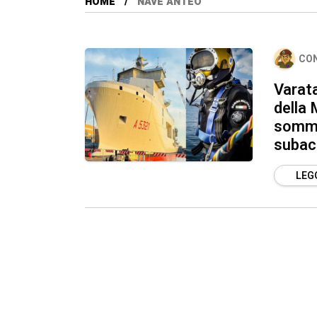
HOME
NAVE ANTEO
CO
Varata
della 
sommer
subac
LEGG