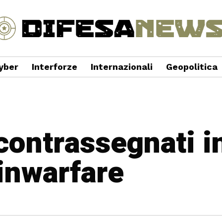
yber
Interforze
Internazionali
Geopolitica
 contrassegnati i
inwarfare