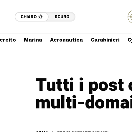
CHIARO
SCURO
ercito
Marina
Aeronautica
Carabinieri
C
Tutti i post
multi-doma