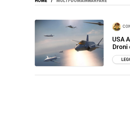
HOME
MULTI-DOMAINWARFARE
CO
USA Ai
Droni
LEGG