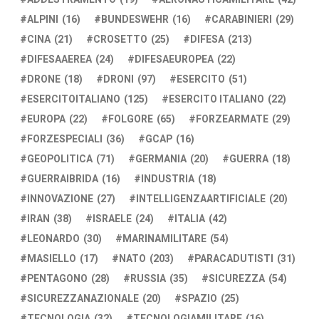
ALPINI
(16)
BUNDESWEHR
(16)
CARABINIERI
(29)
CINA
(21)
CROSETTO
(25)
DIFESA
(213)
DIFESAAEREA
(24)
DIFESAEUROPEA
(22)
DRONE
(18)
DRONI
(97)
ESERCITO
(51)
ESERCITOITALIANO
(125)
ESERCITO ITALIANO
(22)
EUROPA
(22)
FOLGORE
(65)
FORZEARMATE
(29)
FORZESPECIALI
(36)
GCAP
(16)
GEOPOLITICA
(71)
GERMANIA
(20)
GUERRA
(18)
GUERRAIBRIDA
(16)
INDUSTRIA
(18)
INNOVAZIONE
(27)
INTELLIGENZAARTIFICIALE
(20)
IRAN
(38)
ISRAELE
(24)
ITALIA
(42)
LEONARDO
(30)
MARINAMILITARE
(54)
MASIELLO
(17)
NATO
(203)
PARACADUTISTI
(31)
PENTAGONO
(28)
RUSSIA
(35)
SICUREZZA
(54)
SICUREZZANAZIONALE
(20)
SPAZIO
(25)
TECNOLOGIA
(32)
TECNOLOGIAMILITARE
(16)