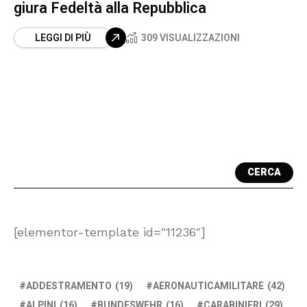
giura Fedeltà alla Repubblica
LEGGI DI PIÙ
309 VISUALIZZAZIONI
CERCA
[elementor-template id="11236"]
ADDESTRAMENTO
(19)
AERONAUTICAMILITARE
(42)
ALPINI
(16)
BUNDESWEHR
(16)
CARABINIERI
(29)