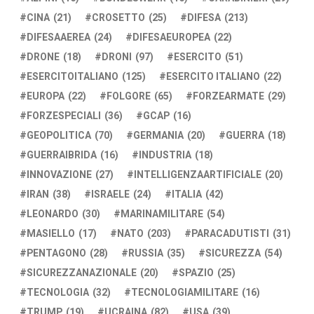
CINA
(21)
CROSETTO
(25)
DIFESA
(213)
DIFESAAEREA
(24)
DIFESAEUROPEA
(22)
DRONE
(18)
DRONI
(97)
ESERCITO
(51)
ESERCITOITALIANO
(125)
ESERCITO ITALIANO
(22)
EUROPA
(22)
FOLGORE
(65)
FORZEARMATE
(29)
FORZESPECIALI
(36)
GCAP
(16)
GEOPOLITICA
(70)
GERMANIA
(20)
GUERRA
(18)
GUERRAIBRIDA
(16)
INDUSTRIA
(18)
INNOVAZIONE
(27)
INTELLIGENZAARTIFICIALE
(20)
IRAN
(38)
ISRAELE
(24)
ITALIA
(42)
LEONARDO
(30)
MARINAMILITARE
(54)
MASIELLO
(17)
NATO
(203)
PARACADUTISTI
(31)
PENTAGONO
(28)
RUSSIA
(35)
SICUREZZA
(54)
SICUREZZANAZIONALE
(20)
SPAZIO
(25)
TECNOLOGIA
(32)
TECNOLOGIAMILITARE
(16)
TRUMP
(19)
UCRAINA
(82)
USA
(39)