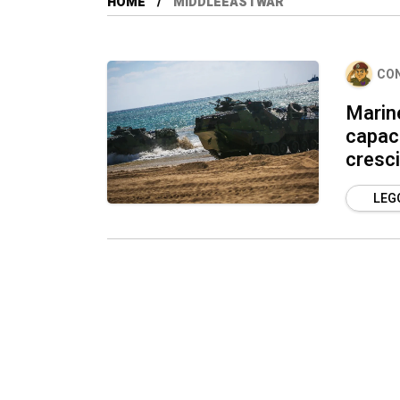
HOME
MIDDLEEASTWAR
CO
Marine
capaci
cresc
LEGG