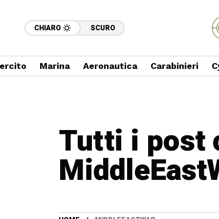
CHIARO
SCURO
ercito
Marina
Aeronautica
Carabinieri
C
Tutti i post
MiddleEast