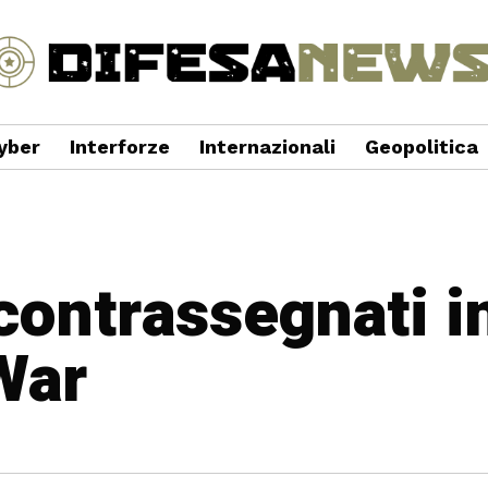
yber
Interforze
Internazionali
Geopolitica
 contrassegnati i
War