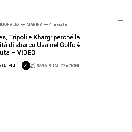
NDORALEX
MARINA
4 mesi fa
s, Tripoli e Kharg: perché la
tà di sbarco Usa nel Golfo è
iuta – VIDEO
I DI PIÙ
359 VISUALIZZAZIONI