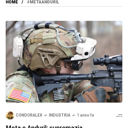
HOME
#METAANDURIL
CONDORALEX
INDUSTRIA
1 anno fa
Meta e Anduril: supremazia