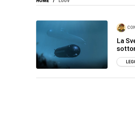
HOME
LUUV
CO
La Sve
sotto
LEGG