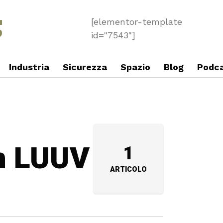
[elementor-template
id="7543"]
Industria
Sicurezza
Spazio
Blog
Podc
in LUUV
1
ARTICOLO