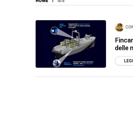
HOME
IDS
CO
Fincan
delle
LEGG