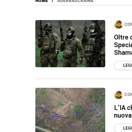
HOME
GUERRAUCRAINA
CO
Oltre 
Specia
Shaman
LEGG
CO
L’IA c
nuova 
LEGG