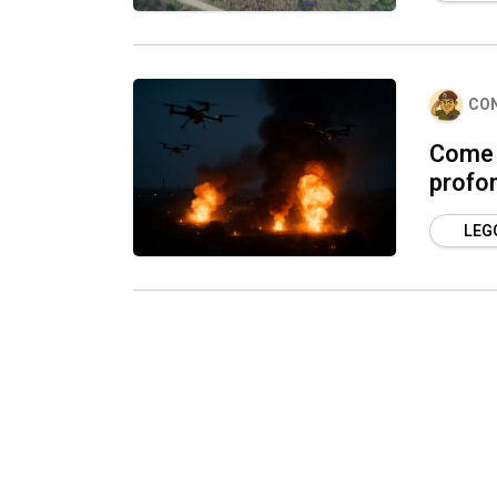
CO
Come l
profon
LEGG