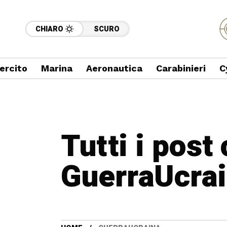
CHIARO
SCURO
ercito
Marina
Aeronautica
Carabinieri
C
Tutti i post
GuerraUcra