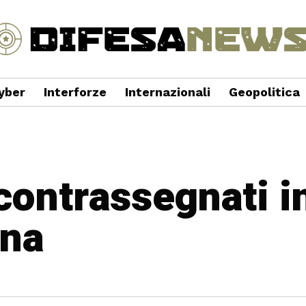
yber
Interforze
Internazionali
Geopolitica
 contrassegnati i
ina