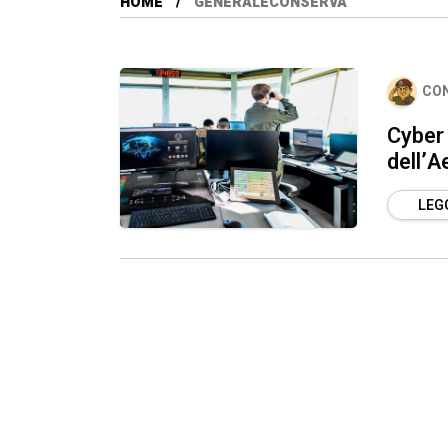
HOME
GENERALECONSERVA
CO
Cyber 
dell’A
LEGG