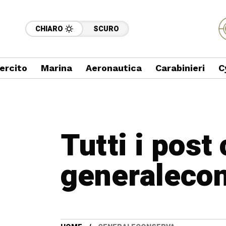
CHIARO
SCURO
ercito
Marina
Aeronautica
Carabinieri
C
Tutti i post
generaleco