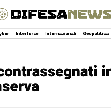
yber
Interforze
Internazionali
Geopolitica
 contrassegnati i
nserva