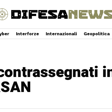
yber
Interforze
Internazionali
Geopolitica
 contrassegnati i
ASAN