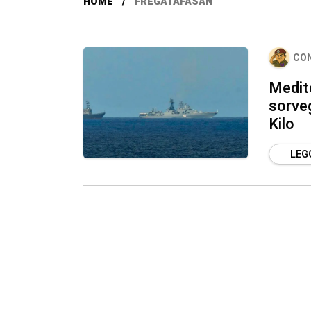
HOME
FREGATAFASAN
CO
Medit
sorve
Kilo
LEGG