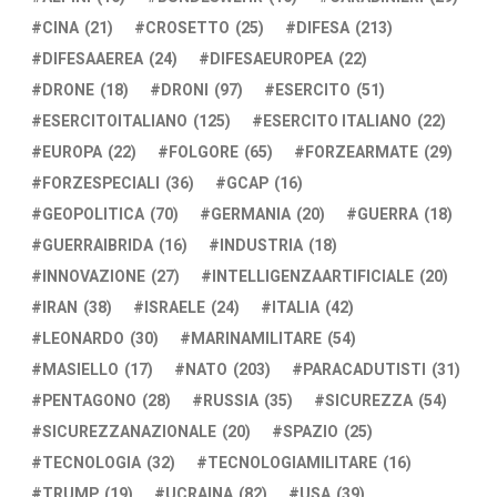
CINA
(21)
CROSETTO
(25)
DIFESA
(213)
DIFESAAEREA
(24)
DIFESAEUROPEA
(22)
DRONE
(18)
DRONI
(97)
ESERCITO
(51)
ESERCITOITALIANO
(125)
ESERCITO ITALIANO
(22)
EUROPA
(22)
FOLGORE
(65)
FORZEARMATE
(29)
FORZESPECIALI
(36)
GCAP
(16)
GEOPOLITICA
(70)
GERMANIA
(20)
GUERRA
(18)
GUERRAIBRIDA
(16)
INDUSTRIA
(18)
INNOVAZIONE
(27)
INTELLIGENZAARTIFICIALE
(20)
IRAN
(38)
ISRAELE
(24)
ITALIA
(42)
LEONARDO
(30)
MARINAMILITARE
(54)
MASIELLO
(17)
NATO
(203)
PARACADUTISTI
(31)
PENTAGONO
(28)
RUSSIA
(35)
SICUREZZA
(54)
SICUREZZANAZIONALE
(20)
SPAZIO
(25)
TECNOLOGIA
(32)
TECNOLOGIAMILITARE
(16)
TRUMP
(19)
UCRAINA
(82)
USA
(39)