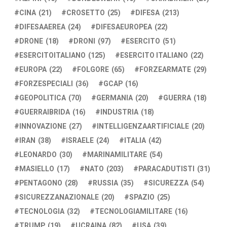
CINA
(21)
CROSETTO
(25)
DIFESA
(213)
DIFESAAEREA
(24)
DIFESAEUROPEA
(22)
DRONE
(18)
DRONI
(97)
ESERCITO
(51)
ESERCITOITALIANO
(125)
ESERCITO ITALIANO
(22)
EUROPA
(22)
FOLGORE
(65)
FORZEARMATE
(29)
FORZESPECIALI
(36)
GCAP
(16)
GEOPOLITICA
(70)
GERMANIA
(20)
GUERRA
(18)
GUERRAIBRIDA
(16)
INDUSTRIA
(18)
INNOVAZIONE
(27)
INTELLIGENZAARTIFICIALE
(20)
IRAN
(38)
ISRAELE
(24)
ITALIA
(42)
LEONARDO
(30)
MARINAMILITARE
(54)
MASIELLO
(17)
NATO
(203)
PARACADUTISTI
(31)
PENTAGONO
(28)
RUSSIA
(35)
SICUREZZA
(54)
SICUREZZANAZIONALE
(20)
SPAZIO
(25)
TECNOLOGIA
(32)
TECNOLOGIAMILITARE
(16)
TRUMP
(19)
UCRAINA
(82)
USA
(39)