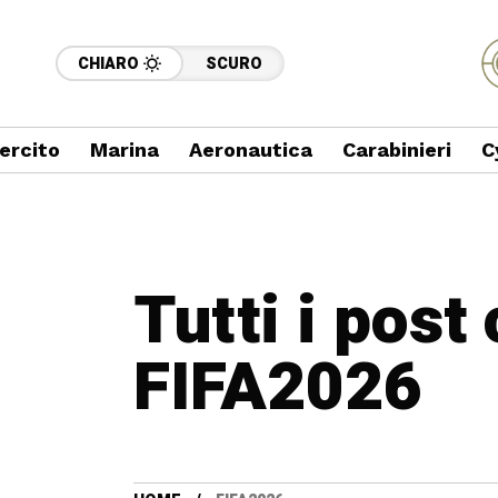
CHIARO
SCURO
ercito
Marina
Aeronautica
Carabinieri
C
Tutti i post
FIFA2026