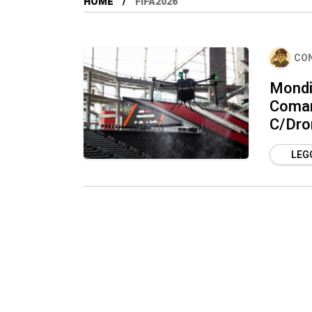
HOME
FIFA2026
CO
Mondia
Coman
C/Dro
LEGG