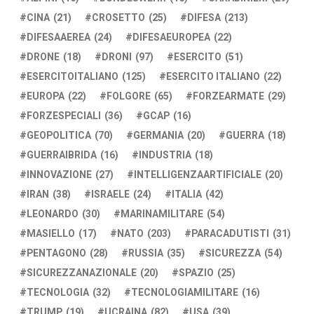
CINA
(21)
CROSETTO
(25)
DIFESA
(213)
DIFESAAEREA
(24)
DIFESAEUROPEA
(22)
DRONE
(18)
DRONI
(97)
ESERCITO
(51)
ESERCITOITALIANO
(125)
ESERCITO ITALIANO
(22)
EUROPA
(22)
FOLGORE
(65)
FORZEARMATE
(29)
FORZESPECIALI
(36)
GCAP
(16)
GEOPOLITICA
(70)
GERMANIA
(20)
GUERRA
(18)
GUERRAIBRIDA
(16)
INDUSTRIA
(18)
INNOVAZIONE
(27)
INTELLIGENZAARTIFICIALE
(20)
IRAN
(38)
ISRAELE
(24)
ITALIA
(42)
LEONARDO
(30)
MARINAMILITARE
(54)
MASIELLO
(17)
NATO
(203)
PARACADUTISTI
(31)
PENTAGONO
(28)
RUSSIA
(35)
SICUREZZA
(54)
SICUREZZANAZIONALE
(20)
SPAZIO
(25)
TECNOLOGIA
(32)
TECNOLOGIAMILITARE
(16)
TRUMP
(19)
UCRAINA
(82)
USA
(39)