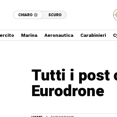
CHIARO
SCURO
ercito
Marina
Aeronautica
Carabinieri
C
Tutti i post
Eurodrone