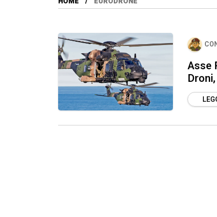
HOME
EURODRONE
CO
Asse R
Droni,
LEGG