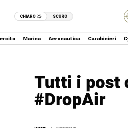
CHIARO
SCURO
ercito
Marina
Aeronautica
Carabinieri
C
Tutti i post
#DropAir