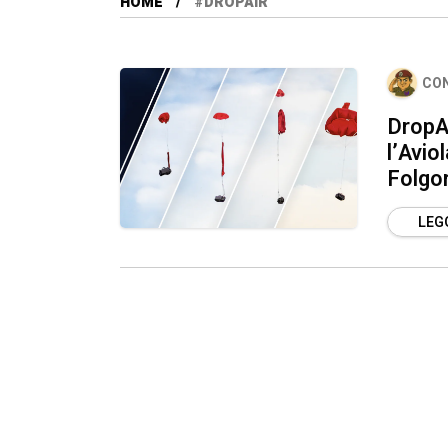
HOME
#DROPAIR
CO
DropAi
l’Avio
Folgo
LEGG