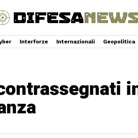
yber
Interforze
Internazionali
Geopolitica
 contrassegnati i
anza