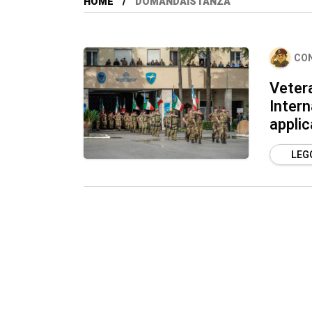
HOME
DOMANDAISTANZA
CO
Vetera
Intern
applic
LEGG