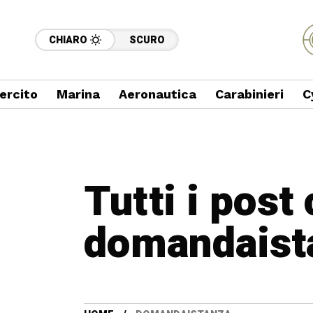
CHIARO
SCURO
ercito
Marina
Aeronautica
Carabinieri
C
Tutti i post
domandaist