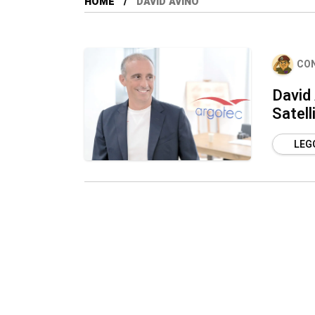
HOME
DAVID AVINO
CO
David 
Satell
LEGG