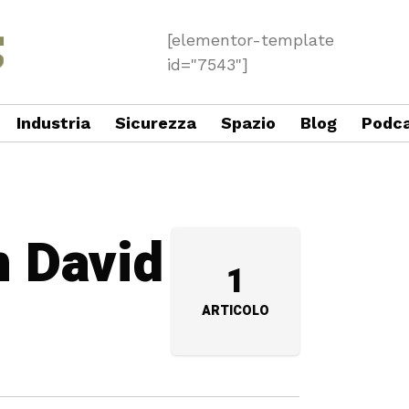
[elementor-template
id="7543"]
Industria
Sicurezza
Spazio
Blog
Podc
n David
1
ARTICOLO