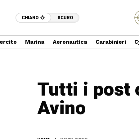
CHIARO
SCURO
ercito
Marina
Aeronautica
Carabinieri
C
Tutti i post
Avino