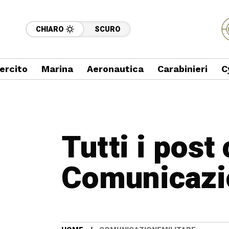
CHIARO
SCURO
ercito
Marina
Aeronautica
Carabinieri
C
Tutti i post
Comunicazi