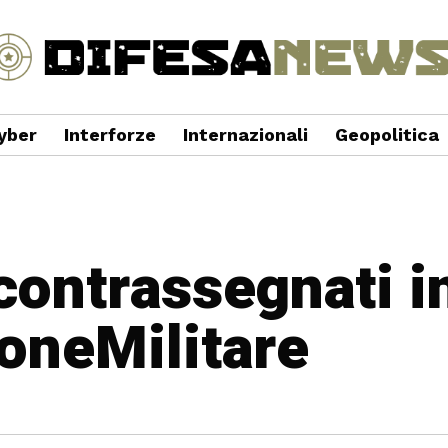
yber
Interforze
Internazionali
Geopolitica
 contrassegnati i
oneMilitare