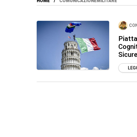
HOME
COMUNICAZIONEMILITARE
CO
Piatta
Cognit
Sicur
LEGG