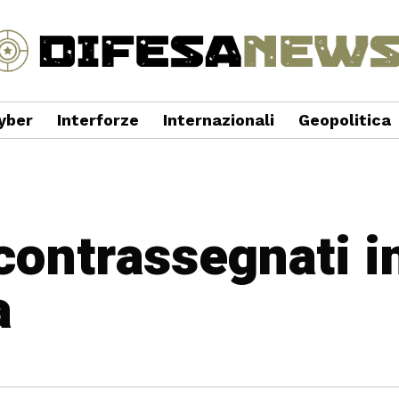
yber
Interforze
Internazionali
Geopolitica
 contrassegnati i
a