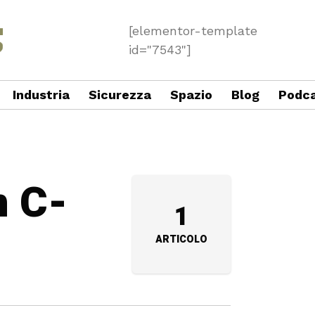
[elementor-template
id="7543"]
Industria
Sicurezza
Spazio
Blog
Podc
n C-
1
ARTICOLO