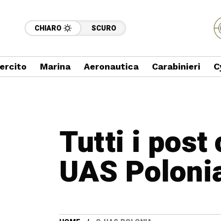
CHIARO
SCURO
ercito
Marina
Aeronautica
Carabinieri
C
Tutti i post
UAS Poloni