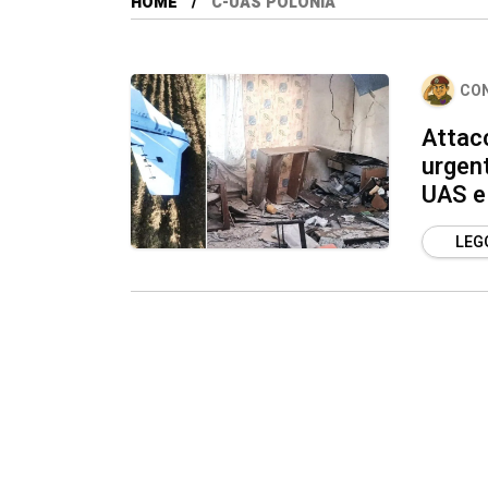
HOME
C-UAS POLONIA
CO
Attacc
urgent
UAS e
LEGG