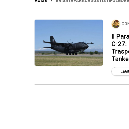
HOME
BRIGATAPARACADUSTISTIFOLGOR
CO
Il Par
C-27: 
Traspo
Tanke
LEGG