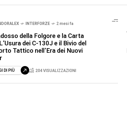
E
NDORALEX
INTERFORZE
2 mesi fa
adosso della Folgore e la Carta
L’Usura dei C-130J e il Bivio del
rto Tattico nell’Era dei Nuovi
r
I DI PIÙ
204 VISUALIZZAZIONI