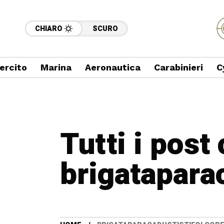
CHIARO
SCURO
ercito
Marina
Aeronautica
Carabinieri
C
Tutti i post
brigatapara