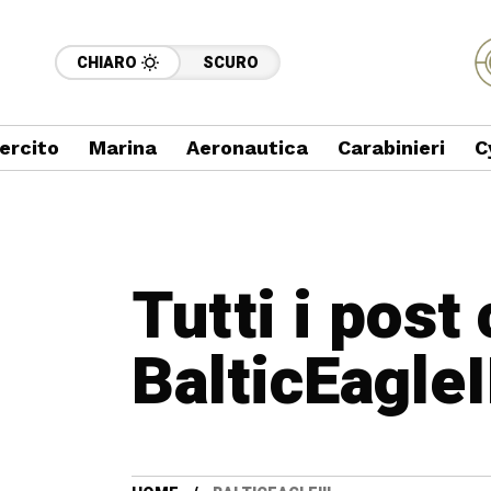
CHIARO
SCURO
ercito
Marina
Aeronautica
Carabinieri
C
Tutti i post
BalticEagleI