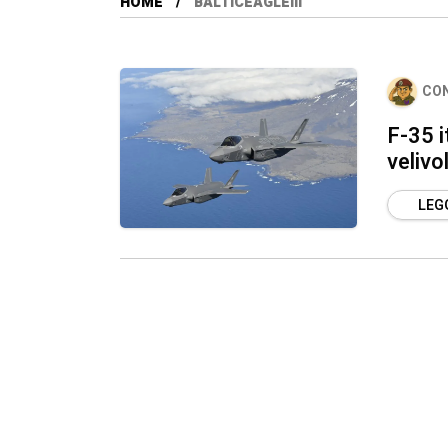
HOME
BALTICEAGLEIII
CO
F-35 i
velivo
LEGG