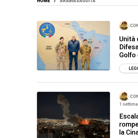
HOME
ARABIASAUDITA
CO
Unità
Difesa
Golfo
LEGG
CO
1 settima
Escala
rompe
la Cin