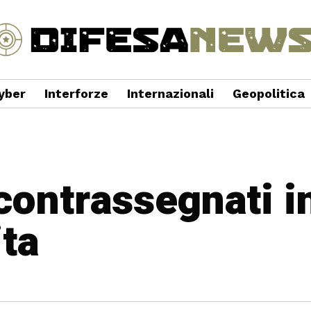
yber
Interforze
Internazionali
Geopolitica
 contrassegnati i
ta