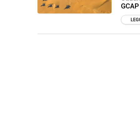
GCAP
LEGG