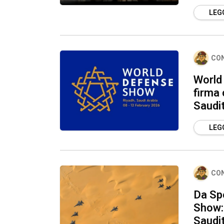
LEGG
CO
World 
firma 
Saudi
LEGG
CO
Da Sp
Show: 
Saudit