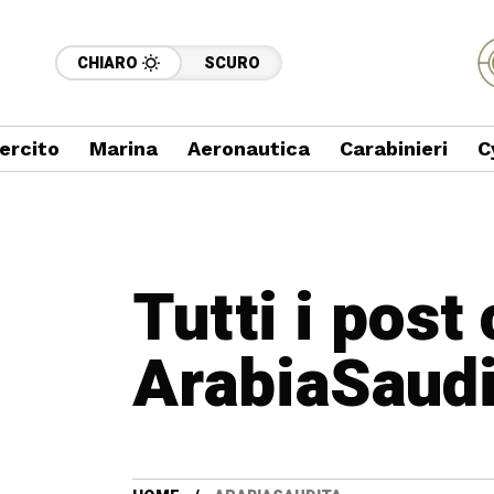
CHIARO
SCURO
ercito
Marina
Aeronautica
Carabinieri
C
Tutti i post
ArabiaSaudi