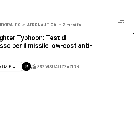
NDORALEX
AERONAUTICA
3 mesi fa
ghter Typhoon: Test di
so per il missile low-cost anti-
I DI PIÙ
332 VISUALIZZAZIONI