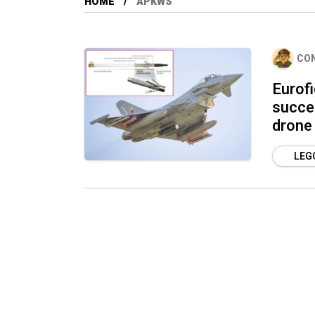
HOME
APKWS
CO
Eurofi
succes
drone
LEGG