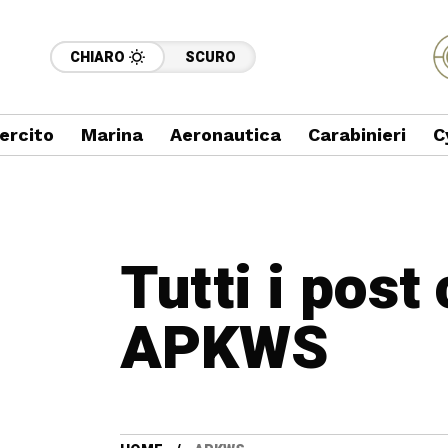
CHIARO
SCURO
ercito
Marina
Aeronautica
Carabinieri
C
Tutti i post
APKWS