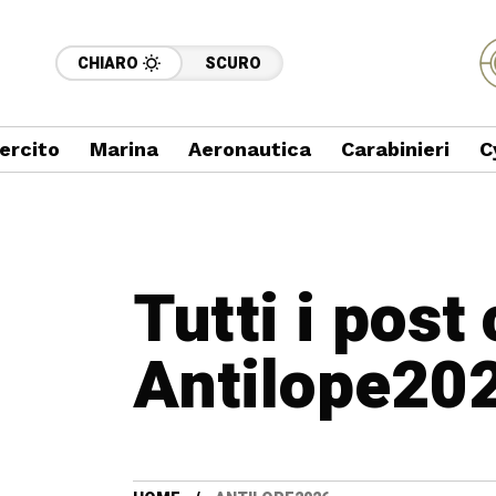
CHIARO
SCURO
ercito
Marina
Aeronautica
Carabinieri
C
Tutti i post
Antilope20