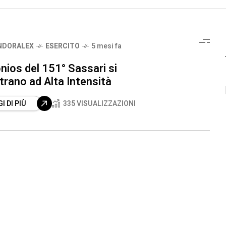
NDORALEX
ESERCITO
5 mesi fa
nios del 151° Sassari si
rano ad Alta Intensità
I DI PIÙ
335 VISUALIZZAZIONI