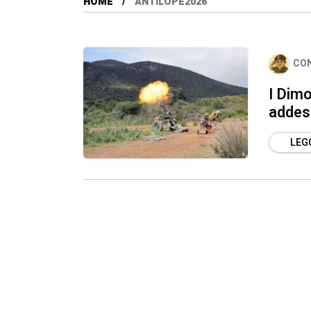
HOME
ANTILOPE2026
CO
I Dimo
addest
LEGG