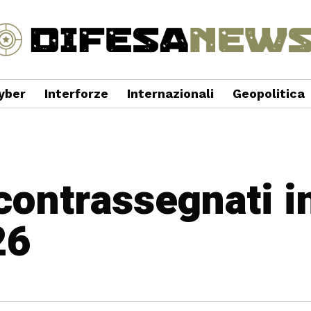
yber
Interforze
Internazionali
Geopolitica
 contrassegnati i
26