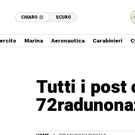
CHIARO
SCURO
ercito
Marina
Aeronautica
Carabinieri
C
Tutti i post
72radunona