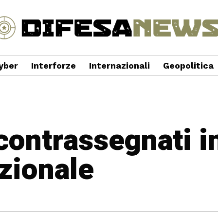
yber
Interforze
Internazionali
Geopolitica
 contrassegnati i
zionale