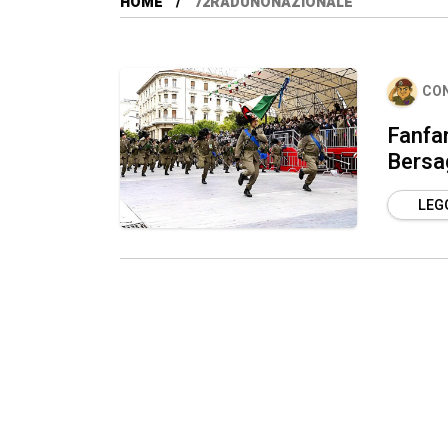
HOME
72RADUNONAZIONALE
CO
Fanfa
Bersa
LEGG