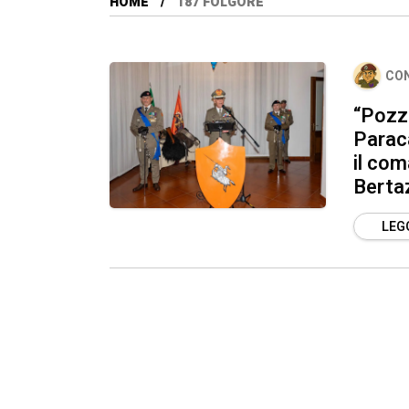
HOME
187 FOLGORE
CO
“Pozzu
Parac
il co
Berta
LEGG