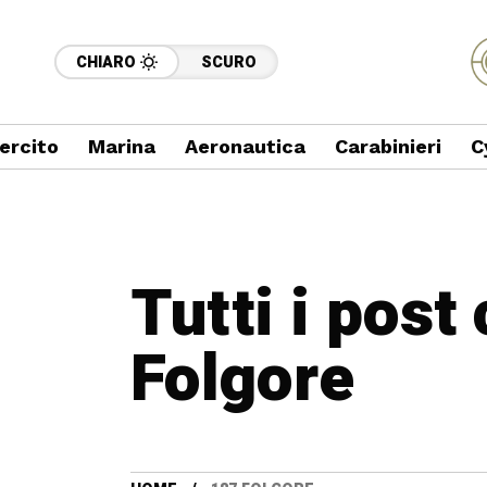
CHIARO
SCURO
ercito
Marina
Aeronautica
Carabinieri
C
Tutti i post
Folgore